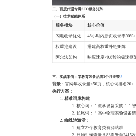
二、百度代理专属SEO服务矩阵
（一）技术赋能体系
服务模块
核心价值
闪电收录优化
48小时内新页收录率90%+
权重池建设
搭建高权重外链矩阵
阿尔法架构
响应速度<0.8秒的极速框
三、实战案例：某教育装备品牌3个月逆袭
8
背景
：官网年收录量<50页，核心词排名20+
执行方案
：
精准词库构建
：
核心词：＂教学设备采购＂＂智
长尾词：＂高中物理实验设备清
蜘蛛池激活
：
建立27个教育类资源站群
日均引蜘蛛量从83提升至2415次