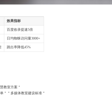
效果指标
百度收录提速5倍
日均蜘蛛访问量3000+
架
跳出率降低45%
慧教室方案＂
单＂＂多媒体教室建设标准＂