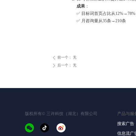
成果
：
✅ 目标词首页占比从12%→78%
✅ 月咨询量从35条→210条
前一个：
无
ꄴ
后一个：
无
ꄲ
产品与服
版权所有©️
三许科技（湖北）有限公司
搜索广告
信息流广