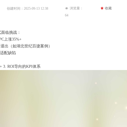
浏览量：
끄
收藏
创建时间：
2025-09-13
12:38
넶
64
式面临挑战：
C上涨35%+
步退出（如湖北世纪百捷案例）
动适配缺陷
 3. ROI导向的KPI体系