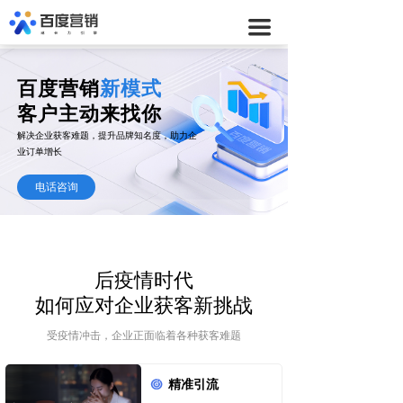
首页
ꀇ
끀
搜索广告
ꄙ
百度营销
新模式
信息流广告
ꀣ
客户主动来找你
解决企业获客难题，提升品牌知名度，助力企
百度营销
ꀳ
业订单增长
网站建设
ꀰ
电话咨询
服务案例
ꁡ
联系我们
ꁱ
后疫情时代
如何应对企业获客新挑战
受疫情冲击，企业正面临着各种获客难题
精准引流