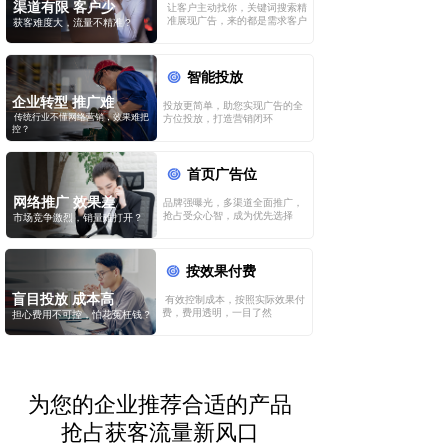
渠道有限 客户少
让客户主动找你，关键词搜索精
获客难度大，流量不精准？
准展现广告，来的都是需求客户
智能投放
企业转型 推广难
投放更简单，助您实现广告的全
传统行业不懂网络营销，效果难把
方位投放，打造营销闭环
控？
首页广告位
网络推广 效果差
品牌强曝光，多渠道全面推广，
市场竞争激烈，销量难打开？
抢占受众心智，成为优先选择
按效果付费
盲目投放 成本高
有效控制成本，按照实际效果付
担心费用不可控，怕花冤枉钱？
费，费用透明，一目了然
为您的企业推荐合适的产品
抢占获客流量新风口